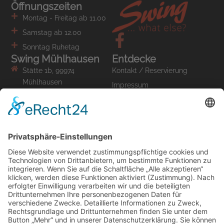
Öffnungszeiten
Montag - Freitag ab 11.00
Samstag ab 12.00
Sonntag Ruhetag
Swing Mühlhausen
Entdecke
Stätte 1b, 99974
Kontakt / Reservierung
Mühlhausen
Impressum
Restaurant 03601.441965
Datenschutz
info (at) swing-
muehlhausen.de
Wir nehmen am
Förderprogramm teil.