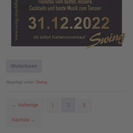
Weiterlesen
Abgelegt unter:
Swing
← Vorherige
1
2
3
Nächste →