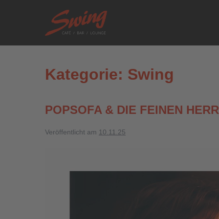
Kategorie:
Swing
POPSOFA & DIE FEINEN HERRE
Veröffentlicht am
10.11.25