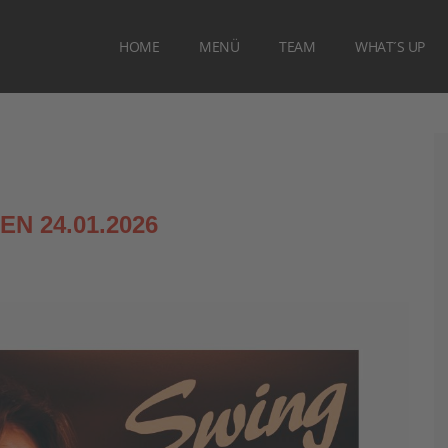
HOME
MENÜ
TEAM
WHAT´S UP
N 24.01.2026