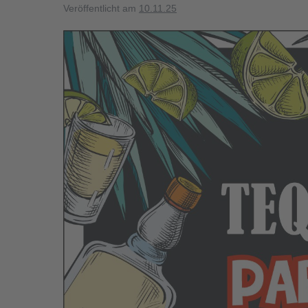
Veröffentlicht am
10.11.25