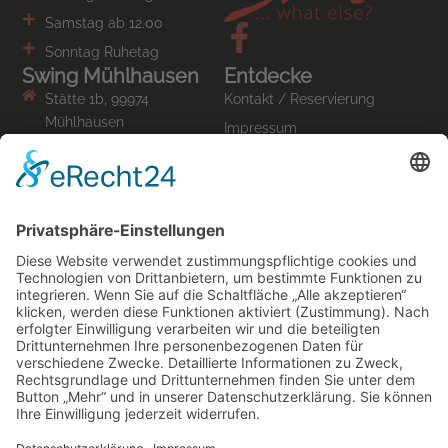
Samstag ab 12.00
Sonntag Ruhetag
Swing Mühlhausen
Entdecke
Stätte 1b, 99974
Kontakt / Reservierung
Mühlhausen
Impressum
Restaurant 03601.441965
Datenschutz
info (at) swing-
muehlhausen.de
Wir nehmen am
Förderprogramm teil.