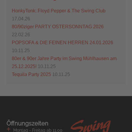
HonkyTonk: Floyd Pepper & The Swing Club
17.04.26
80/90ziger PARTY OSTERSONNTAG 2026
22.02.26
POPSOFA & DIE FEINEN HERREN 24.01.2026
10.11.25
80er & 90er Jahre Party im Swing Mühlhausen am
25.12.2025!
10.11.25
Tequila Party 2025
10.11.25
Öffnungszeiten
Montag - Freitag ab 11.00